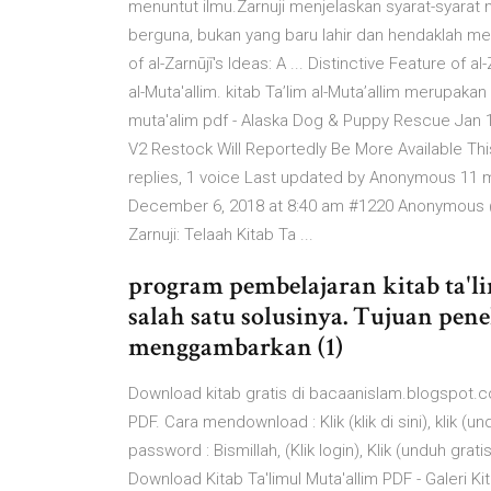
menuntut ilmu.Zarnuji menjelaskan syarat-syarat
berguna, bukan yang baru lahir dan hendaklah memi
of al-Zarnūjī's Ideas: A ... Distinctive Feature of a
al-Muta'allim. kitab Ta’lim al-Muta’allim merupak
muta'alim pdf - Alaska Dog & Puppy Rescue Jan 
V2 Restock Will Reportedly Be More Available Thi
replies, 1 voice Last updated by Anonymous 11 m
December 6, 2018 at 8:40 am #1220 Anonymous 
Zarnuji: Telaah Kitab Ta ...
program pembelajaran kitab ta'li
salah satu solusinya. Tujuan pen
menggambarkan (1)
Download kitab gratis di bacaanislam.blogspot.c
PDF. Cara mendownload : Klik (klik di sini), klik (un
password : Bismillah, (Klik login), Klik (unduh gratis)
Download Kitab Ta'limul Muta'allim PDF - Galeri K