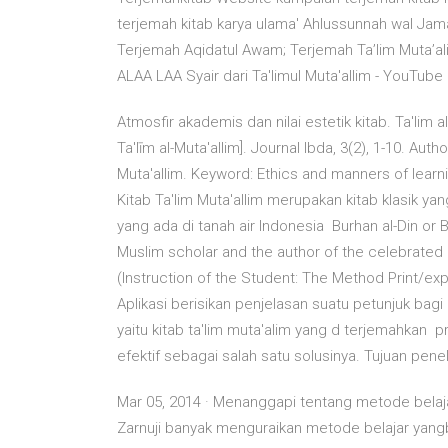
terjemah kitab karya ulama' Ahlussunnah wal Jama'
Terjemah Aqidatul Awam; Terjemah Ta’lim Muta’ali
ALAA LAA Syair dari Ta'limul Muta'allim - YouTube
Atmosfir akademis dan nilai estetik kitab. Ta'lim
Ta'līm al-Muta'allim]. Journal Ibda, 3(2), 1-10. Au
Muta'allim. Keyword: Ethics and manners of learnin
Kitab Ta'lim Muta'allim merupakan kitab klasik ya
yang ada di tanah air Indonesia Burhan al-Din or B
Muslim scholar and the author of the celebrated p
(Instruction of the Student: The Method Print/ex
Aplikasi berisikan penjelasan suatu petunjuk bag
yaitu kitab ta'lim muta'alim yang d terjemahkan p
efektif sebagai salah satu solusinya. Tujuan pe
Mar 05, 2014 · Menanggapi tentang metode belajar
Zarnuji banyak menguraikan metode belajar ya