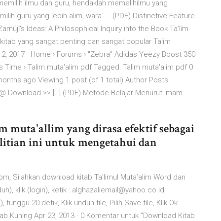
 memilih ilmu dan guru, hendaklah memelihilmu yang
lih guru yang lebih alim, wara` … (PDF) Distinctive Feature
l-Zarnūjī's Ideas: A Philosophical Inquiry into the Book Ta'līm
an kitab yang sangat penting dan sangat popular Talim
12, 2017 · Home › Forums › "Zebra" Adidas Yeezy Boost 350
s Time › Talim muta'alim pdf Tagged: Talim muta'alim pdf 0
onths ago Viewing 1 post (of 1 total) Author Posts
@ Download >> […] (PDF) Metode Belajar Menurut Imam
m muta'allim yang dirasa efektif sebagai
elitian ini untuk mengetahui dan
om, Silahkan download kitab Ta’limul Muta’alim Word dan
duh), klik (login), ketik : alghazaliemail@yahoo.co.id,
, tunggu 20 detik, Klik unduh file, Pilih Save file, Klik Ok.
itab Kuning Apr 23, 2013 · 0 Komentar untuk "Download Kitab