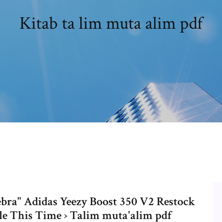
Kitab ta lim muta alim pdf
Zebra" Adidas Yeezy Boost 350 V2 Restock
le This Time › Talim muta'alim pdf