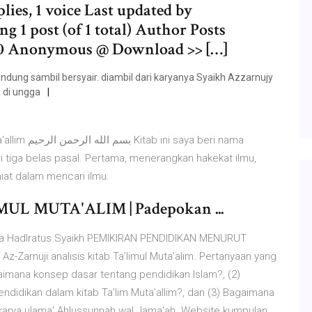
lies, 1 voice Last updated by
1 post (of 1 total) Author Posts
220 Anonymous @ Download >> […]
dung sambil bersyair. diambil dari karyanya Syaikh Azzarnujy
a di ungga
ya beri nama
ari tiga belas pasal. Pertama, menerangkan hakekat ilmu,
iat dalam mencari ilmu.
MUL MUTA'ALIM | Padepokan ...
Karya Hadlratus Syaikh PEMIKIRAN PENDIDIKAN MENURUT
-Zarnuji analisis kitab Ta’limul Muta’alim. Pertanyaan yang
Bagaimana konsep dasar tentang pendidikan Islam?, (2)
ndidikan dalam kitab Ta’lim Muta’allim?, dan (3) Bagaimana
karya ulama' Ahlussunnah wal Jama'ah. Website kumpulan