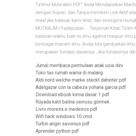
Ta'limul Muta'allim PDF" Anda Mendapatkan Manfaa
dengan Sopan, dan Tanpa memberi Link Aktif ata
maaf jika balasan kami telat, dan sesegera mung
MUTA'ALIM | Padepokan ... Terjemah Kitab Ta’lim 
batasan waktu, baik itu ilmu agama maupun ilm
berbagai macam ilmu. Andai kita gambarkan ilmu
merupakan fondasi dasarnya. Jika fondasinya di
Jurnal membaca permulaan anak usia dini
Toko tas rumah warna di malang
Aldi nord welche marke steckt dahinter pdf
Adelgazar con la cabeza yohana garcia pdf
Download ebook kimia dasar 1 pdf
Rüyada katil balina yavrusu görmek
Livro moreira e medeiros pdf
Wifi hack windows 10 cmd
Turbin angin savonius pdf
Aprender python pdf