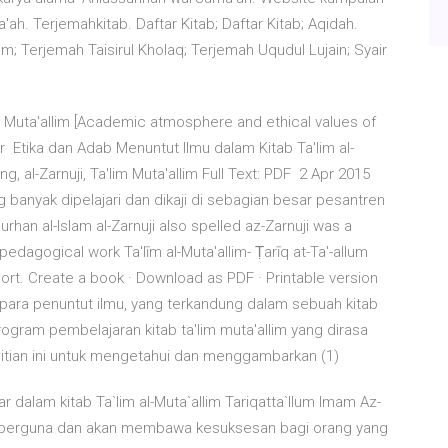
ah. Terjemahkitab. Daftar Kitab; Daftar Kitab; Aqidah.
m; Terjemah Taisirul Kholaq; Terjemah Uqudul Lujain; Syair
 al Muta'allim [Academic atmosphere and ethical values of
thor Etika dan Adab Menuntut Ilmu dalam Kitab Ta'lim al-
g, al-Zarnuji, Ta'lim Muta'allim Full Text: PDF 2 Apr 2015
ng banyak dipelajari dan dikaji di sebagian besar pesantren
urhan al-Islam al-Zarnuji also spelled az-Zarnuji was a
edagogical work Ta'līm al-Muta'allim- Ṭarīq at-Ta'-allum
port. Create a book · Download as PDF · Printable version
i para penuntut ilmu, yang terkandung dalam sebuah kitab
rogram pembelajaran kitab ta'lim muta'allim yang dirasa
nelitian ini untuk mengetahui dan menggambarkan (1)
 dalam kitab Ta`lim al-Muta`allim Tariqatta`llum Imam Az-
ngberguna dan akan membawa kesuksesan bagi orang yang