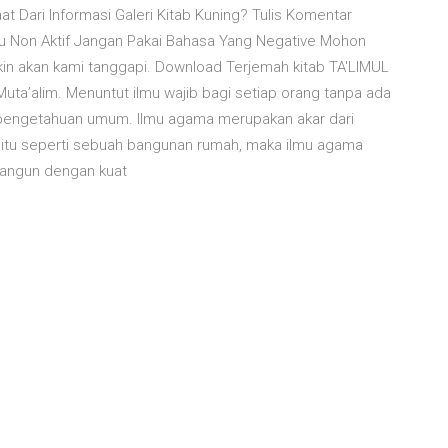
t Dari Informasi Galeri Kitab Kuning? Tulis Komentar
u Non Aktif Jangan Pakai Bahasa Yang Negative Mohon
kin akan kami tanggapi. Download Terjemah kitab TA'LIMUL
Muta’alim. Menuntut ilmu wajib bagi setiap orang tanpa ada
u pengetahuan umum. Ilmu agama merupakan akar dari
 itu seperti sebuah bangunan rumah, maka ilmu agama
bangun dengan kuat