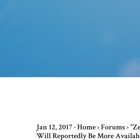
Jan 12, 2017 · Home › Forums › "
Will Reportedly Be More Availab