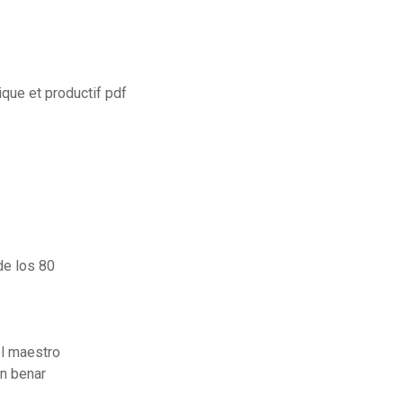
ique et productif pdf
de los 80
el maestro
an benar