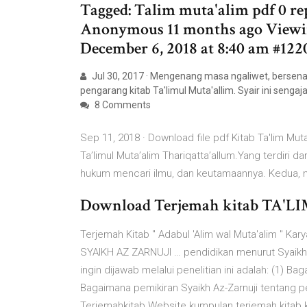
Tagged: Talim muta'alim pdf 0 rep
Anonymous 11 months ago Viewing 
December 6, 2018 at 8:40 am #1
Jul 30, 2017 · Mengenang masa ngaliwet, bersenan
pengarang kitab Ta'limul Muta'allim. Syair ini sengaj
8 Comments
Sep 11, 2018 · Download file pdf Kitab Ta'lim Muta'allim بسم الله الرحمن الرحيم Kitab ini sa
Ta’limul Muta’alim Thariqatta’allum.Yang terdiri d
hukum mencari ilmu, dan keutamaannya. Kedua, n
Download Terjemah kitab TA'LI
Terjemah Kitab " Adabul 'Alim wal Muta'alim " 
SYAIKH AZ ZARNUJI … pendidikan menurut Syaikh Az
ingin dijawab melalui penelitian ini adalah: (1) 
Bagaimana pemikiran Syaikh Az-Zarnuji tentang pe
Terjemahkitab Website kumpulan terjemah kitab 