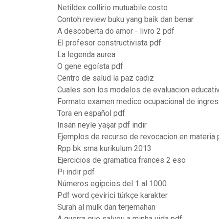
Netildex collirio mutuabile costo
Contoh review buku yang baik dan benar
A descoberta do amor - livro 2 pdf
El profesor constructivista pdf
La legenda aurea
O gene egoísta pdf
Centro de salud la paz cadiz
Cuales son los modelos de evaluacion educati
Formato examen medico ocupacional de ingre
Tora en español pdf
Insan neyle yaşar pdf indir
Ejemplos de recurso de revocacion en materia 
Rpp bk sma kurikulum 2013
Ejercicios de gramatica frances 2 eso
Pi indir pdf
Números egipcios del 1 al 1000
Pdf word çevirici türkçe karakter
Surah al mulk dan terjemahan
A guerra que salvou a minha vida pdf