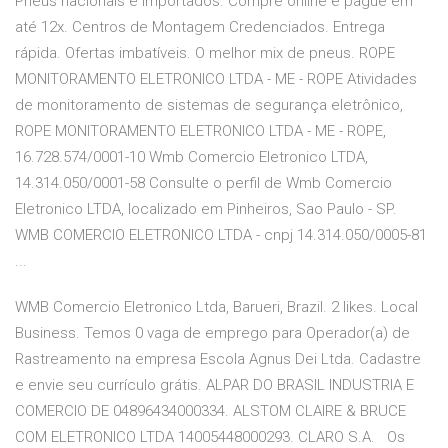
Pneus nacionais e importados. Compre online e pague em
até 12x. Centros de Montagem Credenciados. Entrega
rápida. Ofertas imbatíveis. O melhor mix de pneus. ROPE
MONITORAMENTO ELETRONICO LTDA - ME - ROPE Atividades
de monitoramento de sistemas de segurança eletrônico,
ROPE MONITORAMENTO ELETRONICO LTDA - ME - ROPE,
16.728.574/0001-10 Wmb Comercio Eletronico LTDA,
14.314.050/0001-58 Consulte o perfil de Wmb Comercio
Eletronico LTDA, localizado em Pinheiros, Sao Paulo - SP.
WMB COMERCIO ELETRONICO LTDA - cnpj 14.314.050/0005-81
...
WMB Comercio Eletronico Ltda, Barueri, Brazil. 2 likes. Local
Business. Temos 0 vaga de emprego para Operador(a) de
Rastreamento na empresa Escola Agnus Dei Ltda. Cadastre
e envie seu currículo grátis. ALPAR DO BRASIL INDUSTRIA E
COMERCIO DE 04896434000334. ALSTOM CLAIRE & BRUCE
COM ELETRONICO LTDA 14005448000293. CLARO S.A. Os