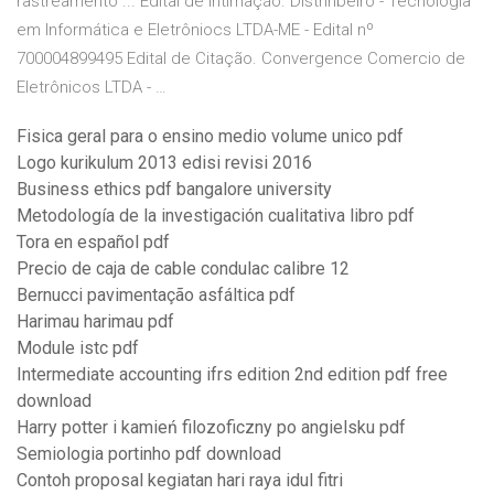
rastreamento ... Edital de Intimação. Distriribeiro - Tecnologia
em Informática e Eletrôniocs LTDA-ME - Edital nº
700004899495 Edital de Citação. Convergence Comercio de
Eletrônicos LTDA - …
Fisica geral para o ensino medio volume unico pdf
Logo kurikulum 2013 edisi revisi 2016
Business ethics pdf bangalore university
Metodología de la investigación cualitativa libro pdf
Tora en español pdf
Precio de caja de cable condulac calibre 12
Bernucci pavimentação asfáltica pdf
Harimau harimau pdf
Module istc pdf
Intermediate accounting ifrs edition 2nd edition pdf free
download
Harry potter i kamień filozoficzny po angielsku pdf
Semiologia portinho pdf download
Contoh proposal kegiatan hari raya idul fitri