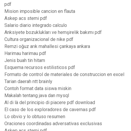
pdf
Mision imposible cancion en flauta
Askep acs stemi pdf
Salario diario integrado calculo
Anksiyete bozuklukları ve hemşirelik bakımı pdf
Cultura organizacional de nike pdf
Remzi oğuz arık mahallesi çankaya ankara
Harimau harimau pdf
Jenis buah tin hitam
Esquema recursos estilisticos pdf
Formato de control de materiales de construccion en excel
Tarian daerah ntt brainly
Contoh format data siswa miskin
Makalah tentang java dan mysql
Al di là del principio di piacere pdf download
El caso de los exploradores de cavernas pdf
Lo obvio y lo obtuso resumen
Oraciones coordinadas adversativas exclusivas
Askep acs stemi pdf